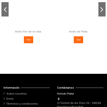
Anillo Flor de la vida .
Anillo de Plata.
Ver
Ver
Información
Contáctanos
Sobre nosotros
Hohoki Plata
Envío
Cl Torrent de les Flors 52 - 08024
Términos y condiciones
Barcelona (España)