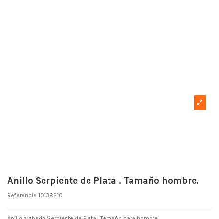
Anillo Serpiente de Plata . Tamaño hombre.
Referencia
10138210
Anillo grabado Serpiente de Plata . Tamaño para hombre.