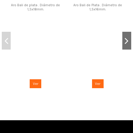
Aro Bali de plata . Diámetro de
Aro Bali de Plata . Diámetro de
1,5x18mm.
1,5x16mm.
Ver
Ver