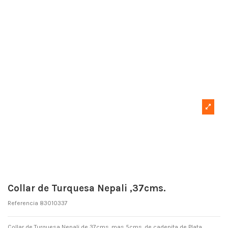
Collar de Turquesa Nepali ,37cms.
Referencia
83010337
Collar de Turquesa Nepali de 37cms. mas 5cms. de cadenita de Plata .