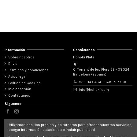
Información
Contáctanos
Sobre nosotros
Hohoki Plata
Envío
Cl Torrent de les Flors 52 - 08024
Términos y condiciones
Barcelona (España)
Aviso legal
93 284 64 68 - 639 727 900
Política de Cookies
Iniciar sesión
info@hohoki.com
Contáctanos
Síguenos
Newsletter
Utilizamos cookies propias y de terceros para ofrecer nuestros servicios,
recoger información estadística e incluir publicidad.