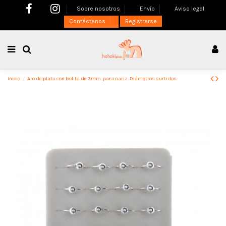
Sobre nosotros
Envío
Aviso legal
Contáctanos
Registrarse
Inicio
Aro de plata con bolita de 3mm. para nariz .Diámetros surtidos.