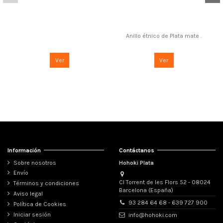
Anillo étnico de Plata mate .
Ver
Ver
Información
Contáctanos
Sobre nosotros
Hohoki Plata
Envío
Cl Torrent de les Flors 52 - 08024
Términos y condiciones
Barcelona (España)
Aviso legal
93 284 64 68 - 639 727 900
Política de Cookies
Iniciar sesión
info@hohoki.com