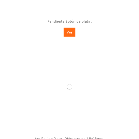
Pendiente Botón de plata .
Ver
Aro Bali de Plata . Diámetro de 1,8x18mm.