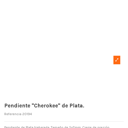
Pendiente "Cherokee" de Plata.
Referencia
20194
Pendiente de Plata trabajada .Tamaño de 5x7mm. Cierre de presión.