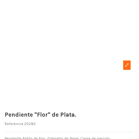
Pendiente "Flor" de Plata.
Referencia
20282
Pendiente Botón de Flor . Diámetro de 9mm. Cierre de presión.