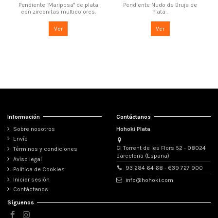
Pendiente "Mariposa" de plata
Pendiente Nudo de Bruja de
con zirconitas multicolores.
Plata .
Ver
Ver
Información
Contáctanos
Sobre nosotros
Hohoki Plata
Envío
Cl Torrent de les Flors 52 - 08024
Términos y condiciones
Barcelona (España)
Aviso legal
93 284 64 68 - 639 727 900
Política de Cookies
Iniciar sesión
info@hohoki.com
Contáctanos
Síguenos