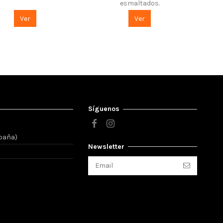
esmaltados.
Ver
Ver
Síguenos
spaña)
Newsletter