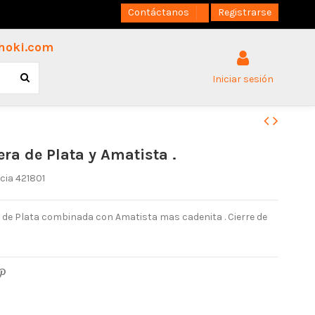
Contáctanos
Registrarse
hoki.com
Iniciar sesión
era de Plata y Amatista .
cia
421801
 de Plata combinada con Amatista mas cadenita . Cierre de