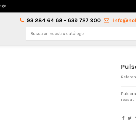
legal
93 284 64 68 - 639 727 900
info@ho
Puls
Referen
Pulsera
reasa .