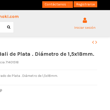
Contáctanos
Registrarse
hoki.com
Iniciar sesión
Bali de Plata . Diámetro de 1,5x18mm.
cia
71401518
rado de Plata . Diámetro de 1,5x18mm.