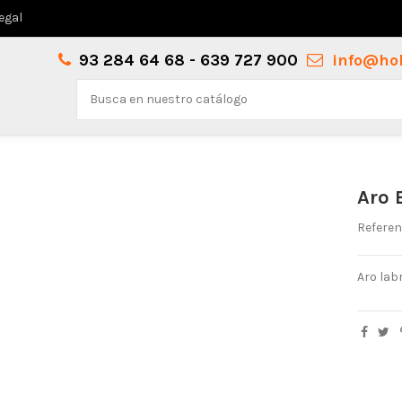
legal
93 284 64 68 - 639 727 900
info@ho
Aro 
Referen
Aro lab