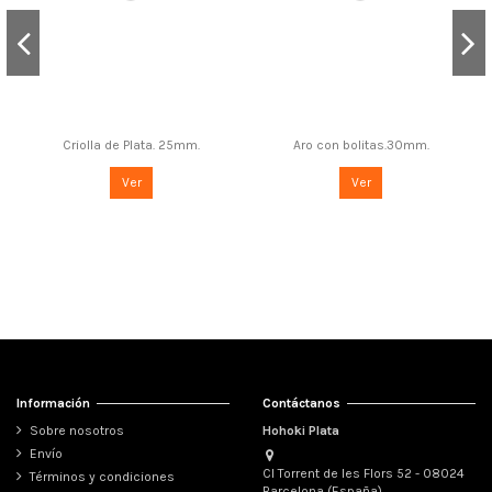
Criolla de Plata. 25mm.
Aro con bolitas.30mm.
Ver
Ver
Información
Contáctanos
Sobre nosotros
Hohoki Plata
Envío
Cl Torrent de les Flors 52 - 08024
Términos y condiciones
Barcelona (España)