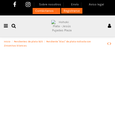
Sobre nosotros
Envío
Aviso legal
Contáctanos
Registrarse
Inicio
Pendientes de plata 925
Pendiente "Alas" de plata rodiada con
Zirconitas blancas.