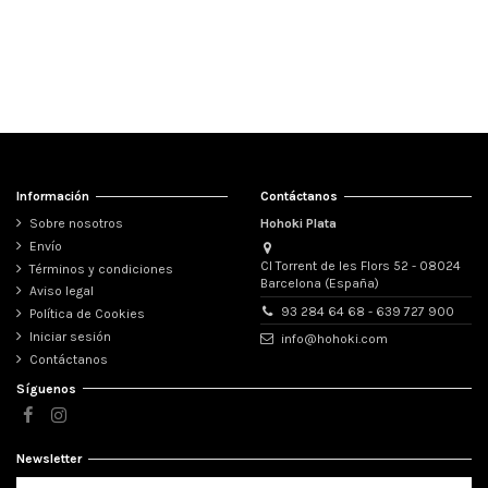
Información
Contáctanos
Sobre nosotros
Hohoki Plata
Envío
Cl Torrent de les Flors 52 - 08024
Términos y condiciones
Barcelona (España)
Aviso legal
Pendiente "Luna" de Plata .
Pendiente de Flor grabada de
93 284 64 68 - 639 727 900
Política de Cookies
Plata.
Iniciar sesión
info@hohoki.com
Ver
Contáctanos
Ver
Síguenos
Newsletter