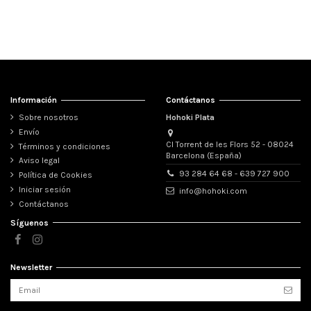
Información
Contáctanos
Sobre nosotros
Hohoki Plata
Envío
Cl Torrent de les Flors 52 - 08024
Términos y condiciones
Barcelona (España)
Aviso legal
Aro Bali de Plata . Diámetro de
Aros Bali de Plata . Diámetro de
93 284 64 68 - 639 727 900
Política de Cookies
1,5x18mm.
1,5x40mm.
Iniciar sesión
info@hohoki.com
Contáctanos
Ver
Ver
Síguenos
Newsletter