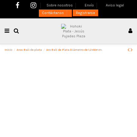
Sobre nosotros
Envío
Aviso legal
Contáctanos
Registrarse
Inicio
Aros Bali de plata
Aro Bali de Plata.Diámetro de 1,2x10mm.