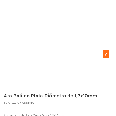
Aro Bali de Plata.Diámetro de 1,2x10mm.
Referencia
70881210
Aro labrado de Plata .Tamaño de 1,2x10mm.